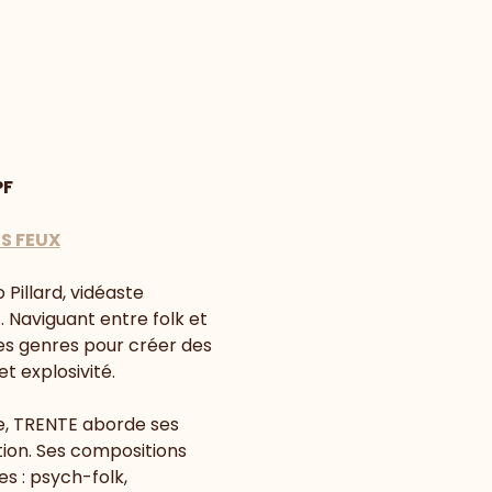
PF
S FEUX
Pillard, vidéaste 
. Naviguant entre folk et 
les genres pour créer des 
 explosivité.  
e, TRENTE aborde ses 
on. Ses compositions 
s : psych-folk, 