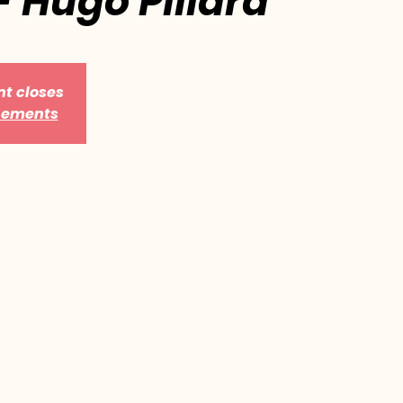
 Hugo Pillard
nt closes
énements