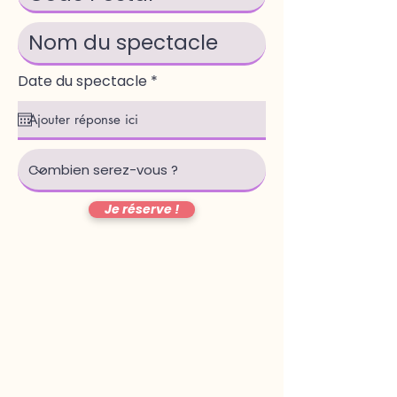
r
Date du spectacle
*
e
q
u
i
r
e
d
Je réserve !