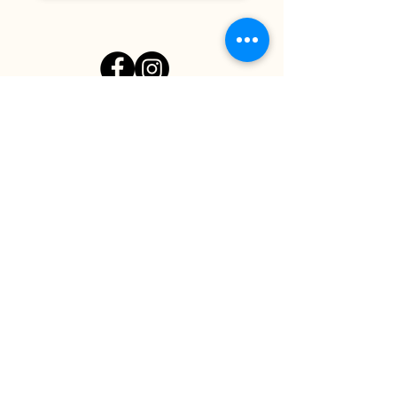
DU MARDI AU VENDREDI
|
8h00 - 00h30
SAMEDI
| 17h - 1h00
FERMÉ DIMANCHE & LUNDI
CONTACT@LE-BIJOU.NET
05.61.42.08.69