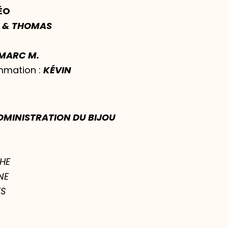
ÉO
E & THOMAS
 MARC M.
mmation :
KÉVIN
ADMINISTRATION DU BIJOU
HE
NE
ES