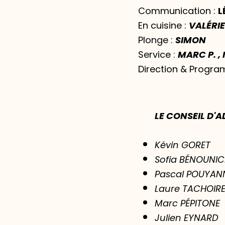
Communication :
L
En cuisine :
VALÉRI
Plonge :
SIMON
Service :
MARC P. ,
Direction & Progra
LE CONSEIL D'
Kévin GORET
Sofia BÉNOUNIC
Pascal POUYAN
Laure TACHOIR
Marc PÉPITONE
Julien EYNARD