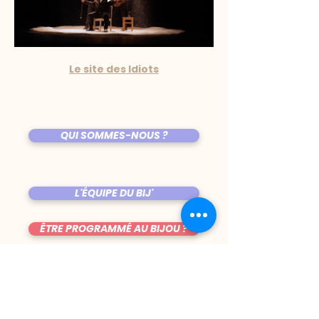
Le site des Idiots
QUI SOMMES-NOUS ?
L'ÉQUIPE DU BIJ'
ÊTRE PROGRAMMÉ AU BIJOU ?
LES COPAINES
VENIR AU BIJOU