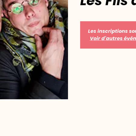
Les Fils
Les inscriptions so
Voir d'autres év