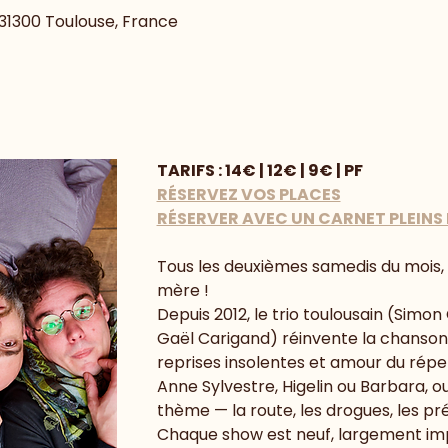
, 31300 Toulouse, France
TARIFS : 14€ | 12€ | 9€ | PF
RÉSERVEZ VOS PLACES
RÉSERVER AVEC UN CARNET PLEINS
Tous les deuxièmes samedis du mois, p
mère !
Depuis 2012, le trio toulousain (Simon
Gaël Carigand) réinvente la chanson
reprises insolentes et amour du réper
Anne Sylvestre, Higelin ou Barbara, ou
thème — la route, les drogues, les pr
Chaque show est neuf, largement impro