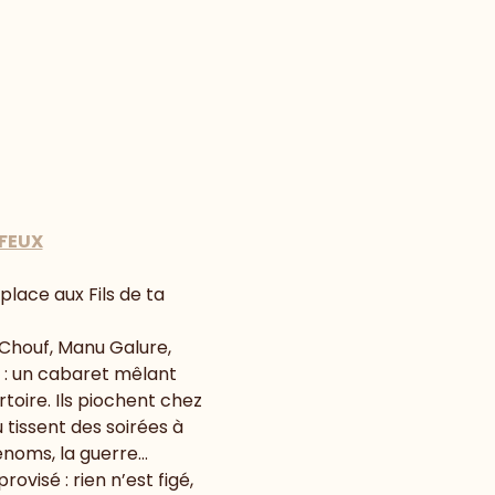
 FEUX
lace aux Fils de ta 
 Chouf, Manu Galure, 
 : un cabaret mêlant 
toire. Ils piochent chez 
 tissent des soirées à 
énoms, la guerre… 
visé : rien n’est figé, 