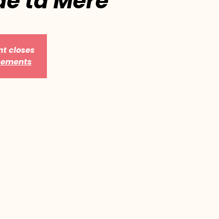
 de ta Mère
nt closes
énements