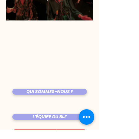
QUI SOMMES-NOUS ?
L'ÉQUIPE DU BIJ'
ÊTRE PROGRAMMÉ AU BIJOU ?