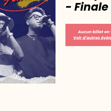
- Finale
Aucun billet en
Voir d'autres év