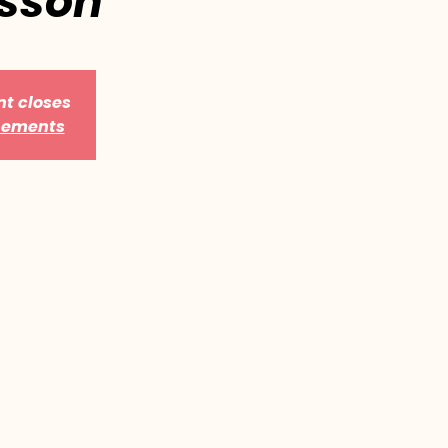
sson
nt closes
énements