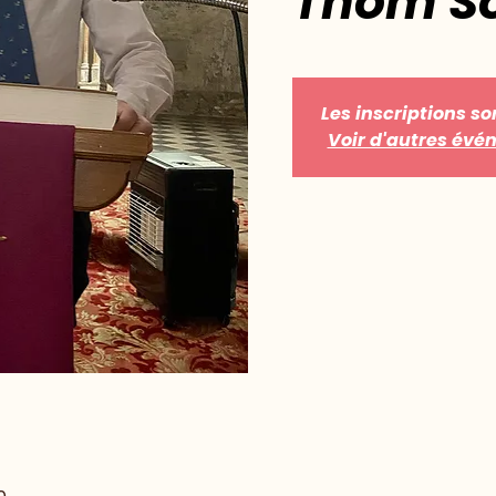
Thom S
Les inscriptions so
Voir d'autres év