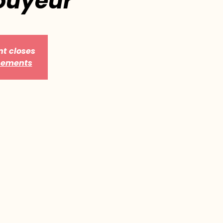
ouyeur
nt closes
énements