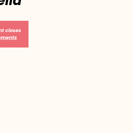
lla
nt closes
nements