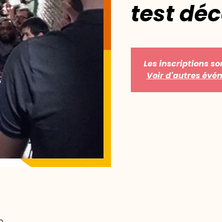
test déc
Les inscriptions so
Voir d'autres év