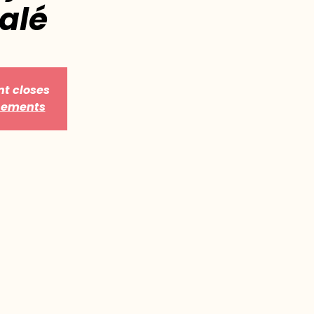
alé
nt closes
énements