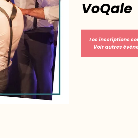
VoQale
Les inscriptions so
Voir autres évé