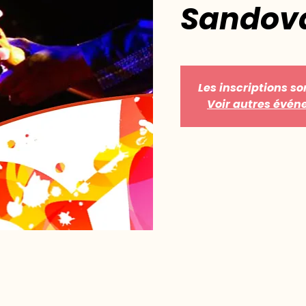
Sandov
Les inscriptions so
Voir autres évé