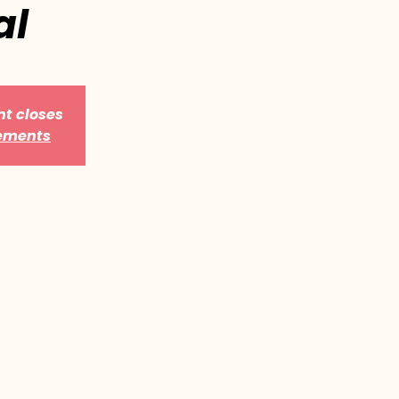
al
nt closes
nements