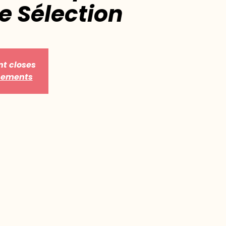
e Sélection
nt closes
énements