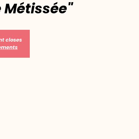
e Métissée"
nt closes
nements