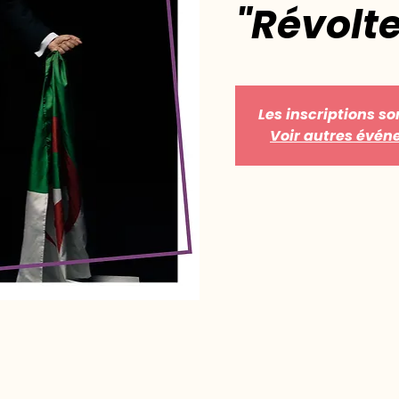
"Révolt
Les inscriptions so
Voir autres évé