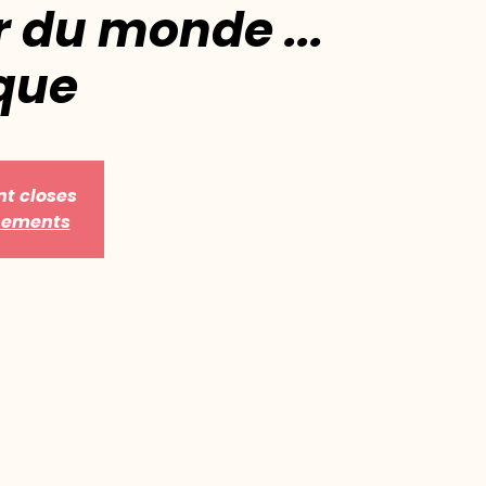
 du monde ...
que
nt closes
énements