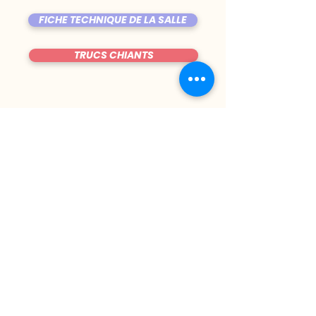
FICHE TECHNIQUE DE LA SALLE
TRUCS CHIANTS
DU MARDI AU VENDREDI
|
8h00 - 00h30
SAMEDI
| 17h - 1h00
FERMÉ DIMANCHE & LUNDI
CONTACT@LE-BIJOU.NET
05.61.42.08.69