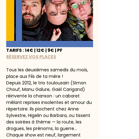
TARIFS : 14€ | 12€ | 9€ | PF
RÉSERVEZ VOS PLACES
Tous les deuxièmes samedis du mois, 
place aux Fils de ta mère !
Depuis 2012, le trio toulousain (Simon 
Chouf, Manu Galure, Gaël Carigand) 
réinvente la chanson : un cabaret 
mêlant reprises insolentes et amour du 
répertoire. Ils piochent chez Anne 
Sylvestre, Higelin ou Barbara, ou tissent 
des soirées à thème — la route, les 
drogues, les prénoms, la guerre… 
Chaque show est neuf, largement 