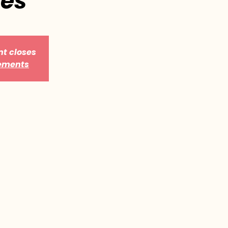
des
nt closes
nements