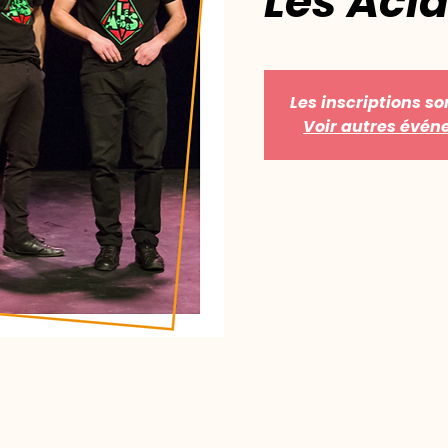
Les Aci
Les inscriptions so
Voir autres évé