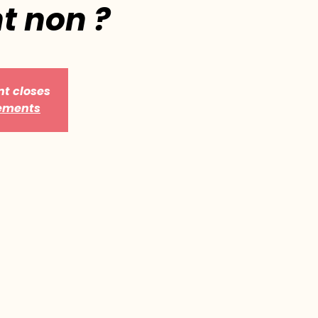
t non ?
nt closes
nements