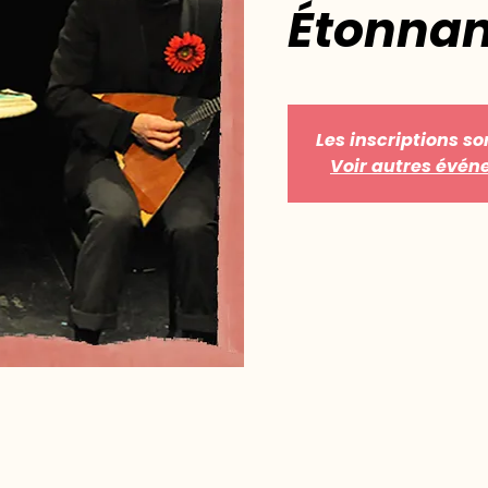
Étonnan
Les inscriptions so
Voir autres évé