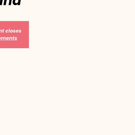
and
nt closes
nements