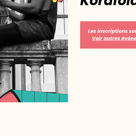
Korafol
Les inscriptions so
Voir autres évé