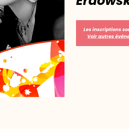
Erdöwsk
Les inscriptions so
Voir autres évé