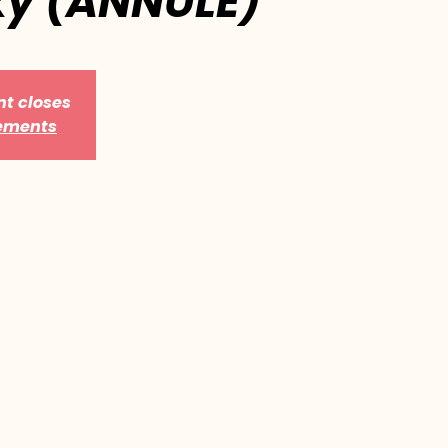
y (ANNULÉ)
nt closes
nements