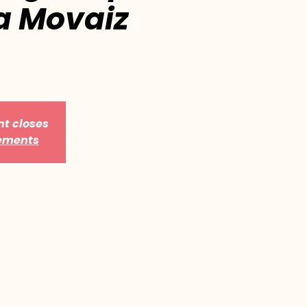
la Movaiz
nt closes
nements