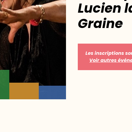
Lucien 
Graine
Les inscriptions so
Voir autres évé