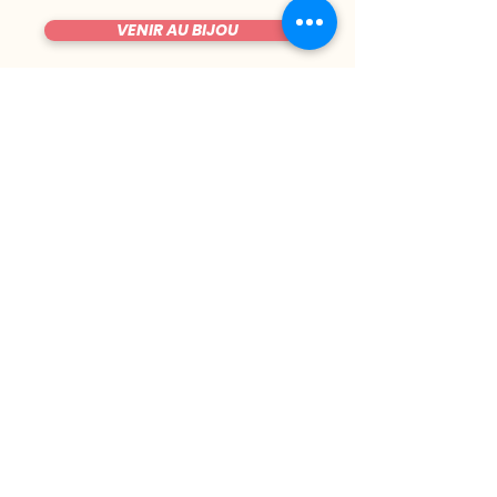
VENIR AU BIJOU
FICHE TECHNIQUE DE LA SALLE
TRUCS CHIANTS
DU MARDI AU VENDREDI
|
8h00 - 00h30
SAMEDI
| 17h - 1h00
FERMÉ DIMANCHE & LUNDI