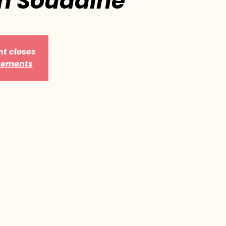
n Soudaine
nt closes
énements