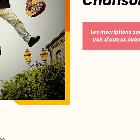
Chanso
Les inscriptions so
Voir d'autres év