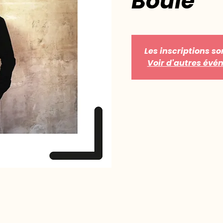
Boule
Les inscriptions so
Voir d'autres év