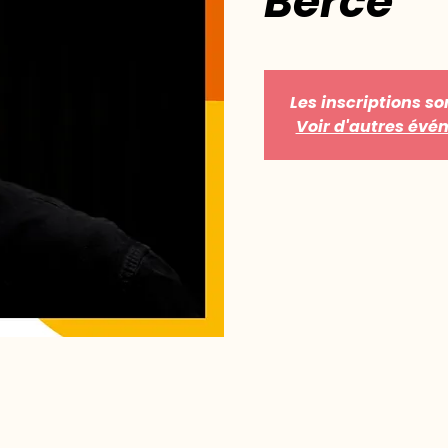
Bercé
Les inscriptions so
Voir d'autres év