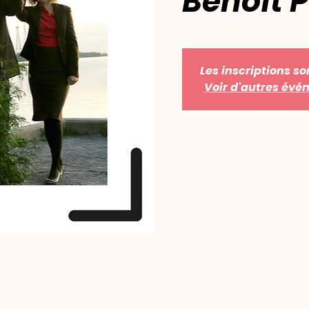
Benoît P
Les inscriptions so
Voir d'autres év