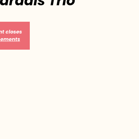
aradis Trio
nt closes
énements