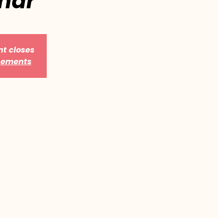
énar
nt closes
énements