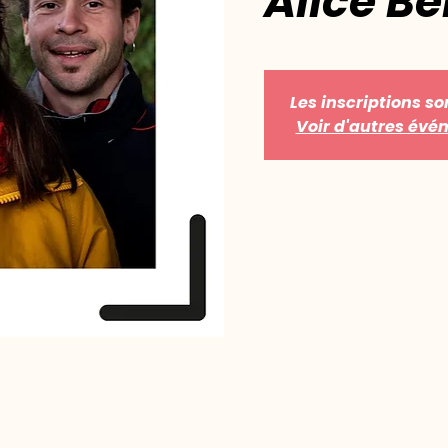
Alice B
Les inscriptions so
Voir d'autres év