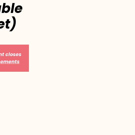
ble
et)
nt closes
énements