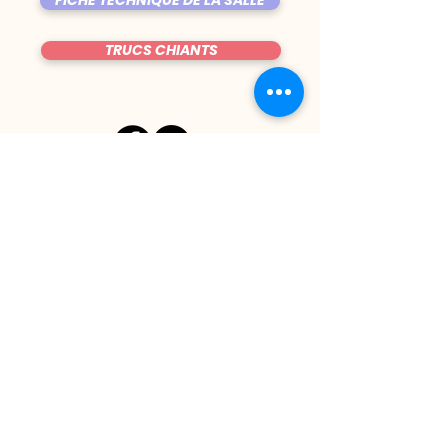
FICHE TECHNIQUE DE LA SALLE
TRUCS CHIANTS
DU MARDI AU VENDREDI
|
8h00 - 00h30
SAMEDI
| 17h - 1h00
FERMÉ DIMANCHE & LUNDI
CONTACT@LE-BIJOU.NET
05.61.42.08.69