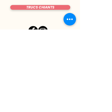
TRUCS CHIANTS
DU MARDI AU VENDREDI
|
8h00 - 00h30
SAMEDI
| 17h - 1h00
FERMÉ DIMANCHE & LUNDI
CONTACT@LE-BIJOU.NET
05.61.42.08.69