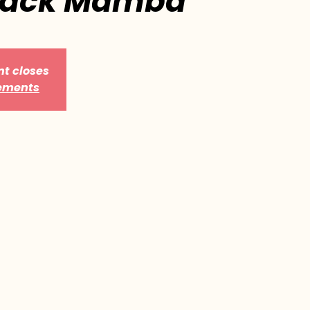
Black Mamba
nt closes
nements