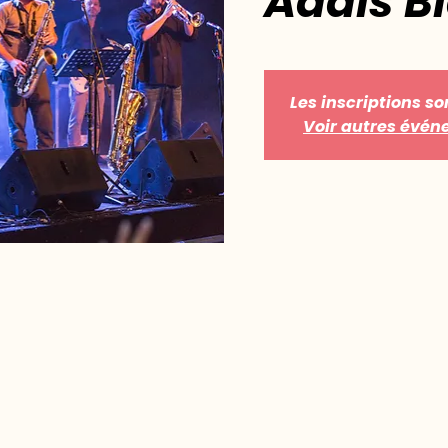
Addis 
Les inscriptions so
Voir autres évé