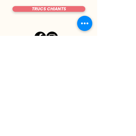
TRUCS CHIANTS
DU MARDI AU VENDREDI
|
8h00 - 00h30
SAMEDI
| 17h - 1h00
FERMÉ DIMANCHE & LUNDI
CONTACT@LE-BIJOU.NET
05.61.42.08.69