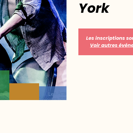
York
Les inscriptions so
Voir autres évé