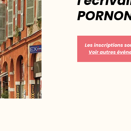
l'écriva
PORNO
Les inscriptions so
Voir autres évé