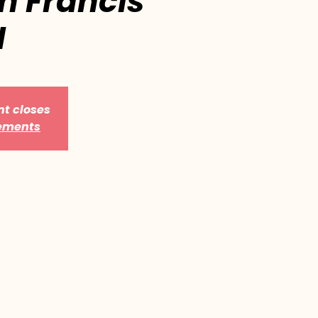
in Francis
N
nt closes
nements