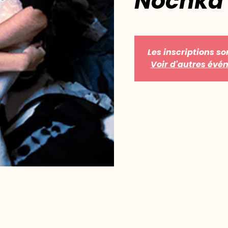
Nochka
Les inscriptions so
Voir d'autres év