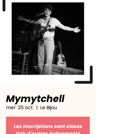
Mymytchell
mer. 25 oct.
  |  
Le Bijou
Les inscriptions sont closes
Voir d'autres événements