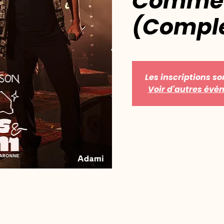
Comme 
(Comple
Les inscriptions so
Voir d'autres év