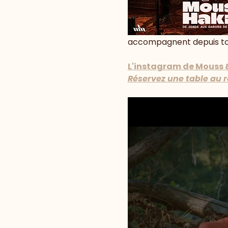
accompagnent depuis tou
L'instagram de Mouss 
Réservez une table au 