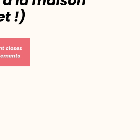
à la maison
t !)
nt closes
énements