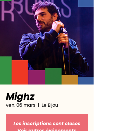
Mighz
ven. 06 mars
  |  
Le Bijou
Les inscriptions sont closes
Voir autres événements