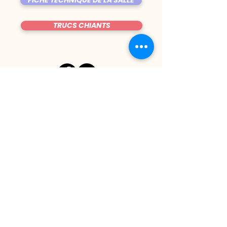
FICHE TECHNIQUE DE LA SALLE
TRUCS CHIANTS
DU MARDI AU VENDREDI
|
8h00 - 00h30
SAMEDI
| 17h - 1h00
FERMÉ DIMANCHE & LUNDI
CONTACT@LE-BIJOU.NET
05.61.42.08.69