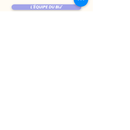
L'ÉQUIPE DU BIJ'
ÊTRE PROGRAMMÉ AU BIJOU ?
LES COPAINES
VENIR AU BIJOU
FICHE TECHNIQUE DE LA SALLE
TRUCS CHIANTS
DU MARDI AU VENDREDI
|