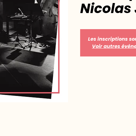
Nicolas 
Les inscriptions so
Voir autres évé