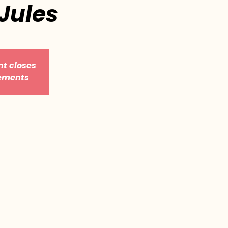
Jules
nt closes
nements