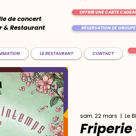
OFFRIR UNE CARTE CADEA
lle de concert
r & Restaurant
RÉSERVATION DE GROUPE
AMMATION
LE RESTAURANT
CONTACT
sam. 22 mars
  |  
Le B
Friperie