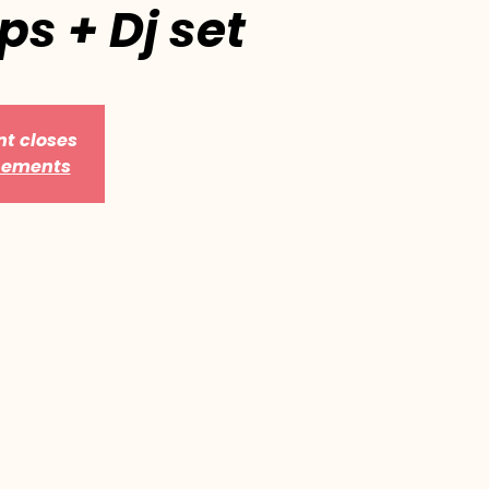
s + Dj set
nt closes
énements