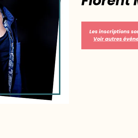
Florent
Les inscriptions so
Voir autres évé