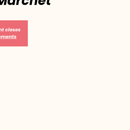
 Marchet
nt closes
nements