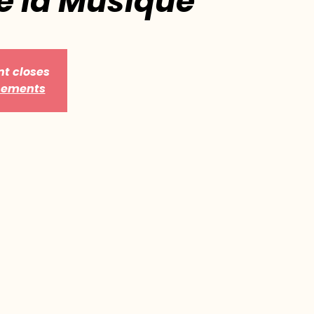
de la Musique
nt closes
énements