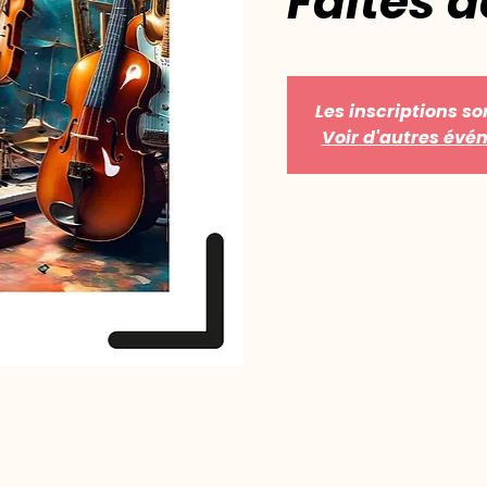
Faites 
Les inscriptions so
Voir d'autres év