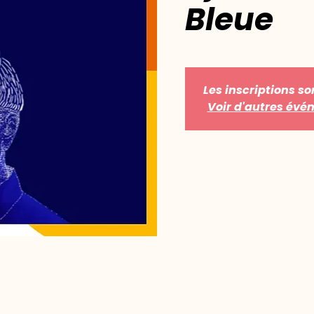
Bleue
Les inscriptions so
Voir d'autres év