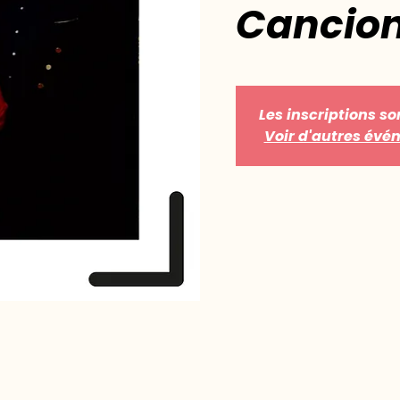
Cancio
Les inscriptions so
Voir d'autres év