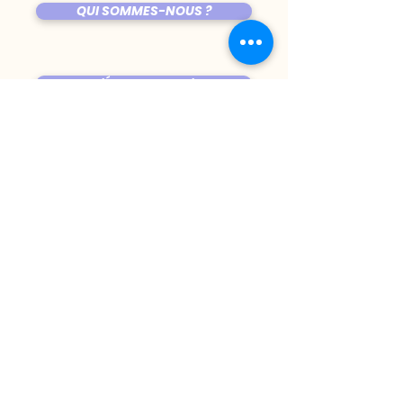
QUI SOMMES-NOUS ?
L'ÉQUIPE DU BIJ'
ÊTRE PROGRAMMÉ AU BIJOU ?
LES COPAINES
VENIR AU BIJOU
FICHE TECHNIQUE DE LA SALLE
TRUCS CHIANTS