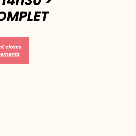
- 14h30 >
COMPLET
nt closes
énements