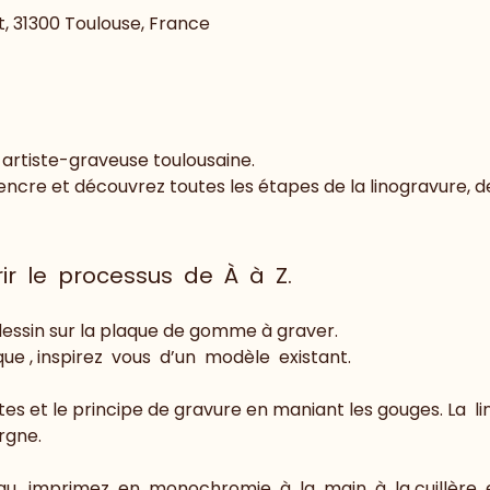
t, 31300 Toulouse, France
 artiste-graveuse toulousaine.
encre et découvrez toutes les étapes de la linogravure, de
ir  le  processus  de  À  à  Z.
essin sur la plaque de gomme à graver. 
e , inspirez  vous  d’un  modèle  existant.  
es et le principe de gravure en maniant les gouges. La  li
rgne. 
,  imprimez  en  monochromie  à  la  main  à  la cuillère  