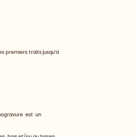
s premiers traits jusqu’à 
nogravure  est  un 
en  bois et/ou au baren. 