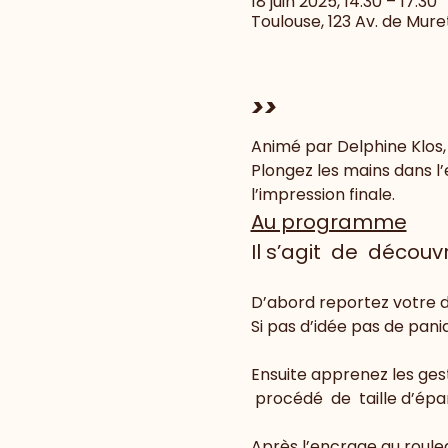
18 juin 2025, 14:30 – 17:30
Toulouse, 123 Av. de Mure
>>
Animé par Delphine Klos,
Plongez les mains dans l’
l’impression finale. 
Au programme
Il s’agit  de  découvr
D’abord reportez votre d
Si pas d’idée pas de paniqu
Ensuite apprenez les gest
 procédé  de  taille d’épa
Après l’encrage au rouleau