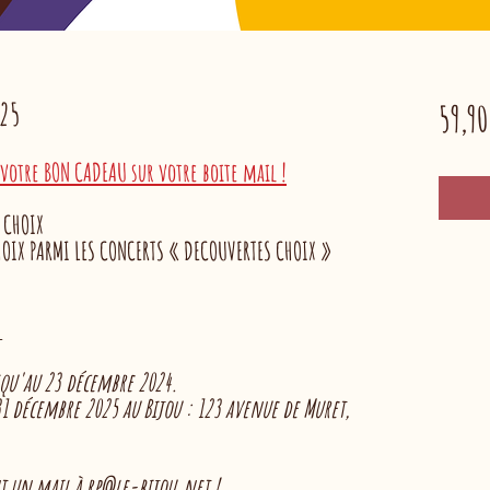
025
59,90
votre BON CADEAU sur votre boite mail !
 CHOIX
OIX PARMI LES CONCERTS « DECOUVERTES CHOIX »​​
_
usqu'au 23 décembre 2024.
1 décembre 2025 au Bijou
: 123 avenue de Muret,
t un mail à rp@le-bijou.net !