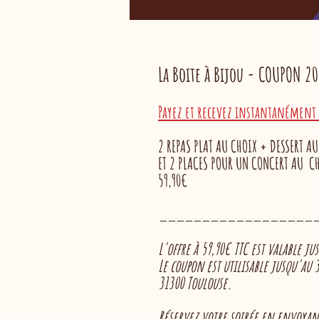
La Boite à Bijou - COUPON 2
Payez et recevez instantanément 
2 REPAS PLAT
AU CHOIX + DESSERT AU
​ET
2 PLACES POUR UN CONCERT
AU CH
59,90€
__________________
L'offre à
59,90€ TTC est valable j
Le coupon est utilisable
jusqu'au 3
31300 Toulouse.
Réservez votre soirée en envoyan